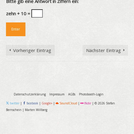
Bitte gib eine Antwort in Ziffern ein:
zehn + 10 =
Vorheriger Eintrag
Nächster Eintrag
Datenschutzerklärung
Impressum
AGBs
Photobooth-Login
twitter
|
facebook
|
Google+
|
SoundCloud
|
flickr
|
© 2026 Stefan
Bernschein
|
Marten Willberg