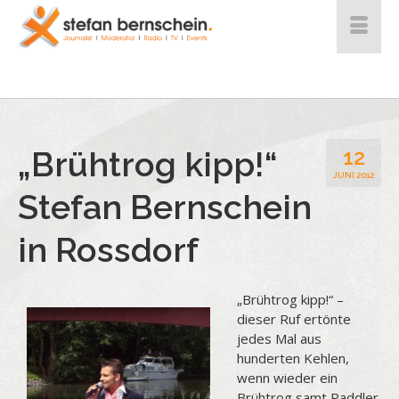
„Brühtrog kipp!“
12
JUNI 2012
Stefan Bernschein
in Rossdorf
„Brühtrog kipp!“ –
dieser Ruf ertönte
jedes Mal aus
hunderten Kehlen,
wenn wieder ein
Brühtrog samt Paddler