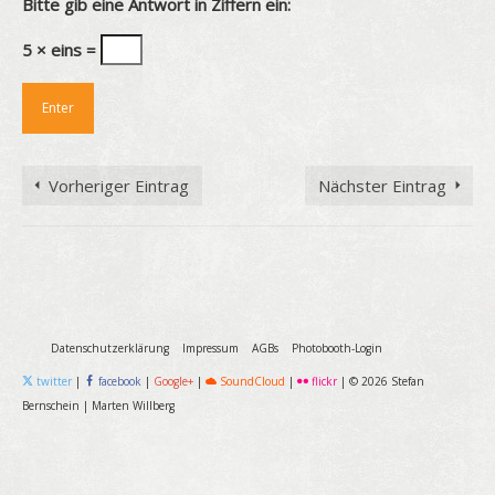
Bitte gib eine Antwort in Ziffern ein:
5 × eins =
Vorheriger Eintrag
Nächster Eintrag
Datenschutzerklärung
Impressum
AGBs
Photobooth-Login
twitter
|
facebook
|
Google+
|
SoundCloud
|
flickr
|
© 2026 Stefan
Bernschein
|
Marten Willberg