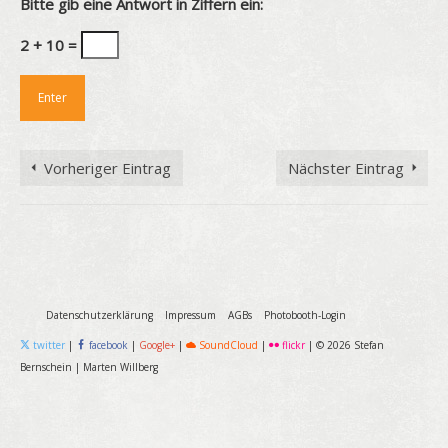
Bitte gib eine Antwort in Ziffern ein:
2 + 10 =
Vorheriger Eintrag
Nächster Eintrag
Datenschutzerklärung
Impressum
AGBs
Photobooth-Login
twitter
|
facebook
|
Google+
|
SoundCloud
|
flickr
|
© 2026 Stefan
Bernschein
|
Marten Willberg