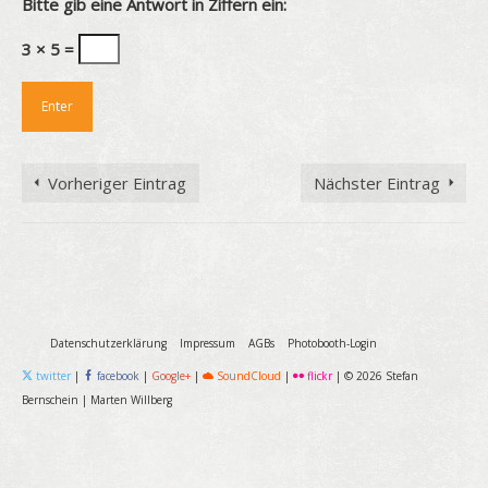
Bitte gib eine Antwort in Ziffern ein:
3 × 5 =
Vorheriger Eintrag
Nächster Eintrag
Datenschutzerklärung
Impressum
AGBs
Photobooth-Login
twitter
|
facebook
|
Google+
|
SoundCloud
|
flickr
|
© 2026 Stefan
Bernschein
|
Marten Willberg