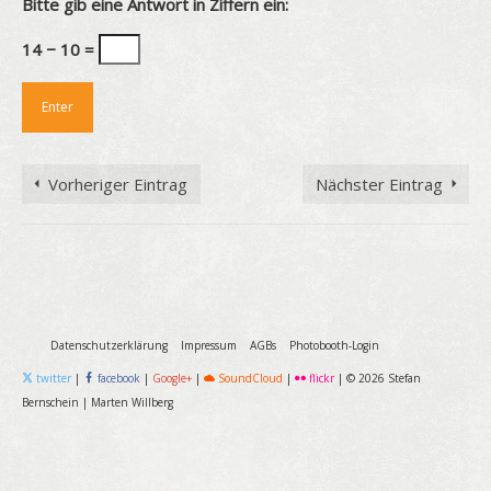
Bitte gib eine Antwort in Ziffern ein:
14 − 10 =
Vorheriger Eintrag
Nächster Eintrag
Datenschutzerklärung
Impressum
AGBs
Photobooth-Login
twitter
|
facebook
|
Google+
|
SoundCloud
|
flickr
|
© 2026 Stefan
Bernschein
|
Marten Willberg