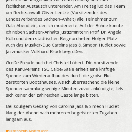
fachlichen Austausch untereinder. Am Freitag lud das Team
um Rechtsanwalt Oliver Lentze (Vorsitzender des
Landesverbandes Sachsen-Anhalt) alle Teilnehmer zum
Gala-Abend ein, den ich moderierte. Auf der Bühne konnte
ich neben Sachsen-Anhalts Justizminiterin Prof. Dr. Angela
Kolb und dem städtischen Beigeordneten Holger Platz
auch das Musiker-Duo Carolina Jass & Simeon Hudlet sowie
Jazzmusiker Volkhard Brock begrüßen.
Große Freude auch bei Christel Löbert: Die Vorsitzende
des Kanuvereins TSG Calbe/Saale erhielt eine kräftige
Spende zum Wiederaufbau des durch die große Flut
zerstörten Bootshauses. Als ich überraschend die kleine
Spendensammlung wenige Minuten zuvor ankündigte, ließ
sich keiner der zahlreichen Gäste lange bitten.
Bei souligem Gesang von Carolina Jass & Simeon Hudlet
klang der Abend nach mehreren begeisterten Zugaben
langsam aus.
Firmenevents
,
Moderationen