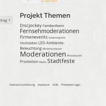
22. April 2023
Projekt Themen
ntrag
Discjockey
Familienfeiern
Fernsehmoderationen
Firmenevents
Gewinnspiele
LED-Ambiente-
Hochzeiten
Beleuchtung
Modenschauen
Moderationen
Photobooth
Stadtfeste
Promotion
Radio
Datenschutzerklärung
Impressum
AGBs
Photobooth-Login