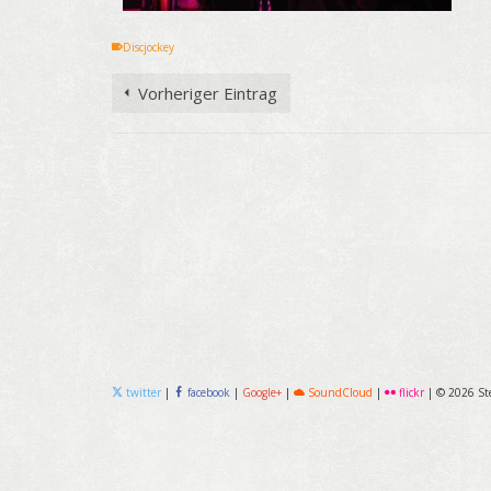
Discjockey
Vorheriger Eintrag
twitter
|
facebook
|
Google+
|
SoundCloud
|
flickr
|
© 2026 St