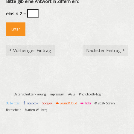
Bitte gib eine Antwort in Ziffern ein:
eins × 2 =
Vorheriger Eintrag
Nächster Eintrag
Datenschutzerklärung
Impressum
AGBs
Photobooth-Login
twitter
|
facebook
|
Google+
|
SoundCloud
|
flickr
|
© 2026 Stefan
Bernschein
|
Marten Willberg