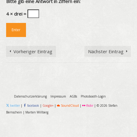
Bitte gib eine Antwort in Ziffern ein:
4 × drei =
Vorheriger Eintrag
Nächster Eintrag
Datenschutzerklärung
Impressum
AGBs
Photobooth-Login
twitter
|
facebook
|
Google+
|
SoundCloud
|
flickr
|
© 2026 Stefan
Bernschein
|
Marten Willberg