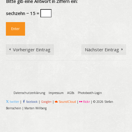
Bitte gib eine Antwort in Ziffern ein:
sechzehn − 15 =
Vorheriger Eintrag
Nächster Eintrag
Datenschutzerklärung
Impressum
AGBs
Photobooth-Login
twitter
|
facebook
|
Google+
|
SoundCloud
|
flickr
|
© 2026 Stefan
Bernschein
|
Marten Willberg